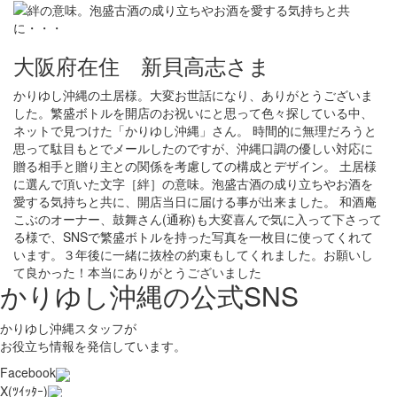
大阪府在住 新貝高志さま
かりゆし沖縄の土居様。大変お世話になり、ありがとうございま
した。繁盛ボトルを開店のお祝いにと思って色々探している中、
ネットで見つけた「かりゆし沖縄」さん。 時間的に無理だろうと
思って駄目もとでメールしたのですが、沖縄口調の優しい対応に
贈る相手と贈り主との関係を考慮しての構成とデザイン。 土居様
に選んで頂いた文字［絆］の意味。泡盛古酒の成り立ちやお酒を
愛する気持ちと共に、開店当日に届ける事が出来ました。 和酒庵
こぶのオーナー、鼓舞さん(通称)も大変喜んで気に入って下さって
る様で、SNSで繁盛ボトルを持った写真を一枚目に使ってくれて
います。３年後に一緒に抜栓の約束もしてくれました。お願いし
て良かった！本当にありがとうございました
かりゆし沖縄の公式SNS
かりゆし沖縄スタッフが
お役立ち情報を発信しています。
Facebook
X(ﾂｲｯﾀｰ)