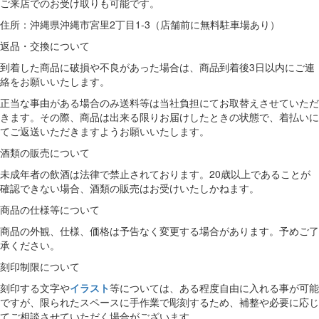
ご来店での
お受け取りも可能です。
住所：沖縄県沖縄市宮里2丁目1-3（店舗前に無料駐車場あり）
返品・交換について
到着した商品に破損や不良があった場合は、商品到着後3日以内にご連
絡をお願いいたします。
正当な事由がある場合のみ送料等は当社負担にてお取替えさせていただ
きます。その際、商品は出来る限りお届けしたときの状態で、着払いに
てご返送いただきますようお願いいたします。
酒類の販売について
未成年者の飲酒は法律で禁止されております。20歳以上であることが
確認できない場合、酒類の販売はお受けいたしかねます。
商品の仕様等について
商品の外観、仕様、価格は予告なく変更する場合があります。予めご了
承ください。
刻印制限について
刻印する文字や
イラスト
等については、ある程度自由に入れる事が可能
ですが、限られたスペースに手作業で彫刻するため、補整や必要に応じ
てご相談させていただく場合がございます。